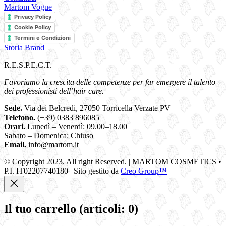
Martom Vogue
Privacy Policy
Cookie Policy
Termini e Condizioni
Storia Brand
R.E.S.P.E.C.T.
Favoriamo la crescita delle competenze per far emergere il talento
dei professionisti dell’hair care.
Sede.
Via dei Belcredi, 27050 Torricella Verzate PV
Telefono.
(+39) 0383 896085
Orari.
Lunedì – Venerdì: 09.00–18.00
Sabato – Domenica: Chiuso
Email.
info@martom.it
© Copyright 2023. All right Reserved. | MARTOM COSMETICS •
P.I. IT02207740180 | Sito gestito da
Creo Group™
Il tuo carrello
(articoli: 0)