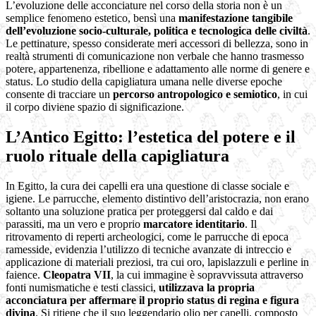
L’evoluzione delle acconciature nel corso della storia non è un
semplice fenomeno estetico, bensì una
manifestazione tangibile
dell’evoluzione socio-culturale, politica e tecnologica delle civiltà
.
Le pettinature, spesso considerate meri accessori di bellezza, sono in
realtà strumenti di comunicazione non verbale che hanno trasmesso
potere, appartenenza, ribellione e adattamento alle norme di genere e
status. Lo studio della capigliatura umana nelle diverse epoche
consente di tracciare un
percorso antropologico e semiotico
, in cui
il corpo diviene spazio di significazione.
L’Antico Egitto: l’estetica del potere e il
ruolo rituale della capigliatura
In Egitto, la cura dei capelli era una questione di classe sociale e
igiene. Le parrucche, elemento distintivo dell’aristocrazia, non erano
soltanto una soluzione pratica per proteggersi dal caldo e dai
parassiti, ma un vero e proprio
marcatore identitario
. Il
ritrovamento di reperti archeologici, come le parrucche di epoca
ramesside, evidenzia l’utilizzo di tecniche avanzate di intreccio e
applicazione di materiali preziosi, tra cui oro, lapislazzuli e perline in
faience.
Cleopatra VII
, la cui immagine è sopravvissuta attraverso
fonti numismatiche e testi classici,
utilizzava la propria
acconciatura per affermare il proprio status di regina e figura
divina
. Si ritiene che il suo leggendario olio per capelli, composto