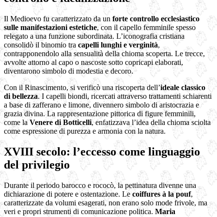
Il Medioevo fu caratterizzato da un
forte controllo ecclesiastico
sulle manifestazioni estetiche
, con il capello femminile spesso
relegato a una funzione subordinata. L’iconografia cristiana
consolidò il binomio tra
capelli lunghi e verginità
,
contrapponendolo alla sensualità della chioma scoperta. Le trecce,
avvolte attorno al capo o nascoste sotto copricapi elaborati,
diventarono simbolo di modestia e decoro.
Con il Rinascimento, si verificò una riscoperta dell’
ideale classico
di bellezza
. I capelli biondi, ricercati attraverso trattamenti schiarenti
a base di zafferano e limone, divennero simbolo di aristocrazia e
grazia divina. La rappresentazione pittorica di figure femminili,
come la
Venere di Botticelli
, enfatizzava l’idea della chioma sciolta
come espressione di purezza e armonia con la natura.
XVIII secolo: l’eccesso come linguaggio
del privilegio
Durante il periodo barocco e rococò, la pettinatura divenne una
dichiarazione di potere e ostentazione. Le
coiffures à la pouf
,
caratterizzate da volumi esagerati, non erano solo mode frivole, ma
veri e propri strumenti di comunicazione politica.
Maria