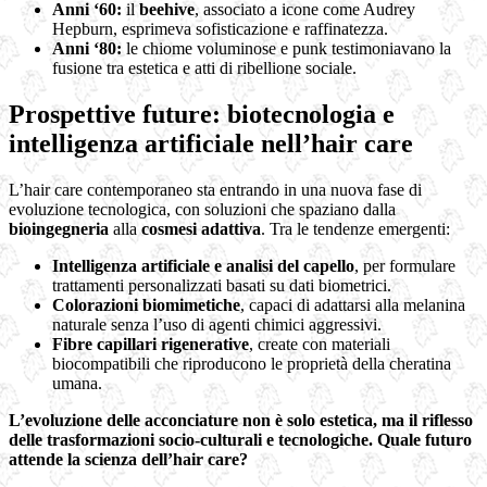
Anni ‘60:
il
beehive
, associato a icone come Audrey
Hepburn, esprimeva sofisticazione e raffinatezza.
Anni ‘80:
le chiome voluminose e punk testimoniavano la
fusione tra estetica e atti di ribellione sociale.
Prospettive future: biotecnologia e
intelligenza artificiale nell’hair care
L’hair care contemporaneo sta entrando in una nuova fase di
evoluzione tecnologica, con soluzioni che spaziano dalla
bioingegneria
alla
cosmesi adattiva
. Tra le tendenze emergenti:
Intelligenza artificiale e analisi del capello
, per formulare
trattamenti personalizzati basati su dati biometrici.
Colorazioni biomimetiche
, capaci di adattarsi alla melanina
naturale senza l’uso di agenti chimici aggressivi.
Fibre capillari rigenerative
, create con materiali
biocompatibili che riproducono le proprietà della cheratina
umana.
L’evoluzione delle acconciature non è solo estetica, ma il riflesso
delle trasformazioni socio-culturali e tecnologiche. Quale futuro
attende la scienza dell’hair care?