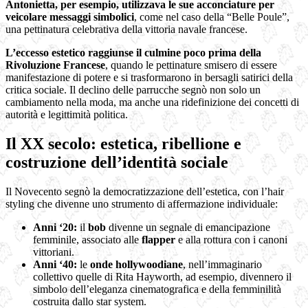
Antonietta, per esempio, utilizzava le sue acconciature per
veicolare messaggi simbolici
, come nel caso della “Belle Poule”,
una pettinatura celebrativa della vittoria navale francese.
L’eccesso estetico raggiunse il culmine poco prima della
Rivoluzione Francese
, quando le pettinature smisero di essere
manifestazione di potere e si trasformarono in bersagli satirici della
critica sociale. Il declino delle parrucche segnò non solo un
cambiamento nella moda, ma anche una ridefinizione dei concetti di
autorità e legittimità politica.
Il XX secolo: estetica, ribellione e
costruzione dell’identità sociale
Il Novecento segnò la democratizzazione dell’estetica, con l’hair
styling che divenne uno strumento di affermazione individuale:
Anni ‘20:
il
bob
divenne un segnale di emancipazione
femminile, associato alle
flapper
e alla rottura con i canoni
vittoriani.
Anni ‘40:
le
onde hollywoodiane
, nell’immaginario
collettivo quelle di Rita Hayworth, ad esempio, divennero il
simbolo dell’eleganza cinematografica e della femminilità
costruita dallo star system.