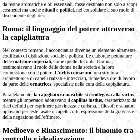
da resine aromatiche e oli essenziali, fosse destinato non solo a scopi
cosmetici ma anche
rituali e politici
, nel consolidare il suo ruolo di
discendente degli dèi.
Roma: il linguaggio del potere attraverso
la capigliatura
Nel contesto romano, l’acconciatura divenne un elemento altamente
codificato di distinzione sociale e politica. Le elaborate pettinature
delle
matrone imperiali
, come quelle di Giulia Domna,
testimoniavano il ruolo delle donne nella società e la loro
connessione con il potere. L’
orbis comarum
, una struttura
architettonica di capelli rialzati e intrecciati, richiedeva ore di lavoro
da parte delle
ornatrices
, specialiste nella cura della capigliatura.
Parallelamente,
la capigliatura maschile si ricollegava alla virtus
:
mentre gli imperatori adottavano il
capillus iustius
, caratterizzato da
ricci definiti per esprimere giovinezza e carisma, i filosofi e senatori
optavano per teste rasate o capelli corti, espressione della gravitas e
della negazione dell’effimero.
Medioevo e Rinascimento: il binomio tra
controllo e idealizzazione