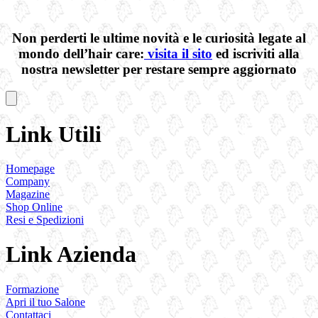
Non perderti le ultime novità e le curiosità legate al
mondo dell’hair care:
visita il sito
ed iscriviti alla
nostra newsletter per restare sempre aggiornato
Link Utili
Homepage
Company
Magazine
Shop Online
Resi e Spedizioni
Link Azienda
Formazione
Apri il tuo Salone
Contattaci