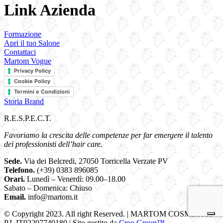
Link Azienda
Formazione
Apri il tuo Salone
Contattaci
Martom Vogue
Privacy Policy
Cookie Policy
Termini e Condizioni
Storia Brand
R.E.S.P.E.C.T.
Favoriamo la crescita delle competenze per far emergere il talento
dei professionisti dell’hair care.
Sede.
Via dei Belcredi, 27050 Torricella Verzate PV
Telefono.
(+39) 0383 896085
Orari.
Lunedì – Venerdì: 09.00–18.00
Sabato – Domenica: Chiuso
Email.
info@martom.it
© Copyright 2023. All right Reserved. | MARTOM COSMETICS •
P.I. IT02207740180 | Sito gestito da
Creo Group™