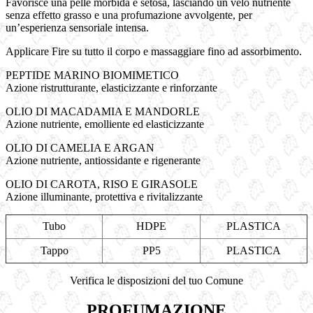
Favorisce una pelle morbida e setosa, lasciando un velo nutriente
senza effetto grasso e una profumazione avvolgente, per
un’esperienza sensoriale intensa.
Applicare Fire su tutto il corpo e massaggiare fino ad assorbimento.
PEPTIDE MARINO BIOMIMETICO
Azione ristrutturante, elasticizzante e rinforzante
OLIO DI MACADAMIA E MANDORLE
Azione nutriente, emolliente ed elasticizzante
OLIO DI CAMELIA E ARGAN
Azione nutriente, antiossidante e rigenerante
OLIO DI CAROTA, RISO E GIRASOLE
Azione illuminante, protettiva e rivitalizzante
Tubo
HDPE
PLASTICA
Tappo
PP5
PLASTICA
Verifica le disposizioni del tuo Comune
PROFUMAZIONE