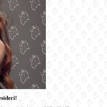
esideri!