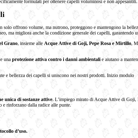
ificamente formulati per ottenere capelli voluminosi e non appesanti
li
non solo offrono volume, ma nutrono, proteggono e mantengono la bellezz
eo, ma migliora anche la condizione generale dei capelli, garantendo un
del Grano
, insieme alle
Acque Attive di Goji, Pepe Rosa e Mirtillo
, M
che una
protezione attiva contro i danni ambientali
e aiutano a mantene
 e bellezza dei capelli si uniscono nei nostri prodotti. Inizio modulo
 unica di sostanze attive
. L’impiego mirato di Acque Attive di Goji, 
 e rinforzano dalla radice alle punte.
i
tocollo d’uso.