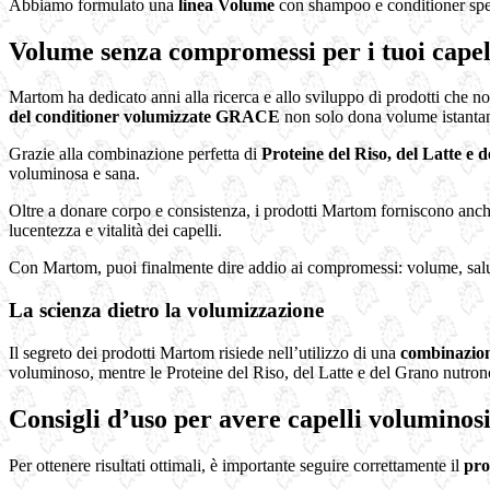
Abbiamo formulato una
linea Volume
con shampoo e conditioner spec
Volume senza compromessi per i tuoi capel
Martom ha dedicato anni alla ricerca e allo sviluppo di prodotti che 
del conditioner volumizzate GRACE
non solo dona volume istantan
Grazie alla combinazione perfetta di
Proteine del Riso, del Latte e 
voluminosa e sana.
Oltre a donare corpo e consistenza, i prodotti Martom forniscono an
lucentezza e vitalità dei capelli.
Con Martom, puoi finalmente dire addio ai compromessi: volume, salute
La scienza dietro la volumizzazione
Il segreto dei prodotti Martom risiede nell’utilizzo di una
combinazione
voluminoso, mentre le Proteine del Riso, del Latte e del Grano nutrono
Consigli d’uso per avere capelli voluminos
Per ottenere risultati ottimali, è importante seguire correttamente il
pro