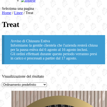
Seleziona una pagina
Home
/
Linee
/ Treat
Treat
Avviso di Chiusura Estiva
Informiamo la gentile clientela che l'azienda resterà chiusa
per la pausa estiva dal 6 agosto al 16 agosto inclusi.
Gli ordini effettuati durante questo periodo verranno presi
in carico e processati a partire dal 17 agosto.
Visualizzazione del risultato