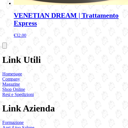
VENETIAN DREAM | Trattamento
Express
€
32.00
Link Utili
Homepage
Company
Magazine
Shop Online
Resi e Spedizioni
Link Azienda
Formazione
Apri il tuo Salone