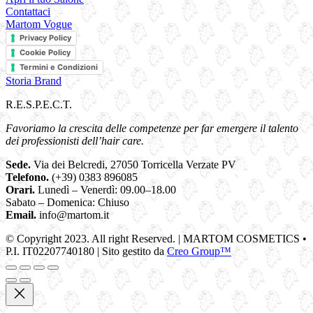
Contattaci
Martom Vogue
Privacy Policy
Cookie Policy
Termini e Condizioni
Storia Brand
R.E.S.P.E.C.T.
Favoriamo la crescita delle competenze per far emergere il talento
dei professionisti dell’hair care.
Sede.
Via dei Belcredi, 27050 Torricella Verzate PV
Telefono.
(+39) 0383 896085
Orari.
Lunedì – Venerdì: 09.00–18.00
Sabato – Domenica: Chiuso
Email.
info@martom.it
© Copyright 2023. All right Reserved. | MARTOM COSMETICS •
P.I. IT02207740180 | Sito gestito da
Creo Group™