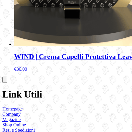
WIND | Crema Capelli Protettiva Leav
€
36.00
Link Utili
Homepage
Company
Magazine
Shop Online
Resi e Spedizioni