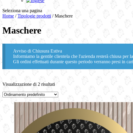
Seleziona una pagina
Home
/
Tipologie prodotti
/ Maschere
Maschere
Avviso di Chiusura Estiva
Informiamo la gentile clientela che l'azienda resterà chiusa per la
Gli ordini effettuati durante questo periodo verranno presi in cari
Visualizzazione di 2 risultati