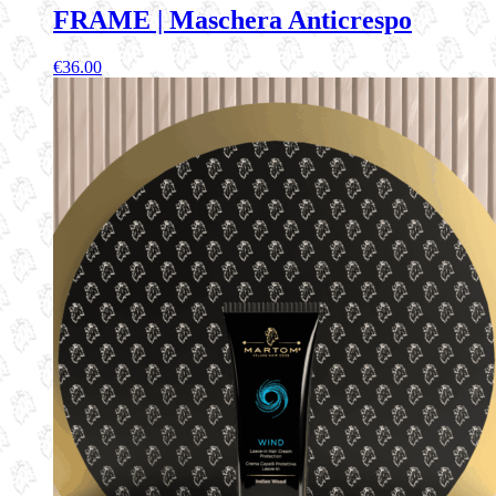
FRAME | Maschera Anticrespo
€
36.00