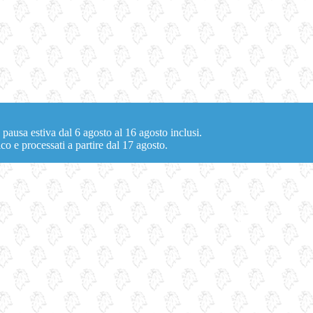
 pausa estiva dal 6 agosto al 16 agosto inclusi.
co e processati a partire dal 17 agosto.