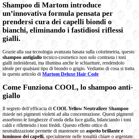
Shampoo di Martom introduce
un’innovativa formula pensata per
prendersi cura dei capelli biondi o
bianchi, eliminando i fastidiosi riflessi
gialli.
Grazie alla sua tecnologia avanzata basata sulla colorimetria, questo
shampoo antigiallo
tecnico-cosmetico non solo contrasta i toni
gialli indesiderati, ma illumina anche le schiariture, rendendolo
ideale per qualsiasi tipo di biondo o grigio. Vediamo di cosa si tratta
in questo articolo di
Martom Deluxe Hair Code
Come Funziona COOL, lo shampoo anti-
giallo
Il segreto dell’efficacia di
COOL Yellow Neutralizer Shampoo
risiede nei pigmenti violetti ad alta concentrazione. Questi pigmenti
assorbono le lunghezze d’onda della luce gialla, bilanciando i toni
caldi e riflettendo i toni freddi. Questo effetto ottico di
neutralizzazione permette di mantenere un
aspetto brillante e
luminoso dei capelli
, specialmente nelle tonalità chiare o argentate.