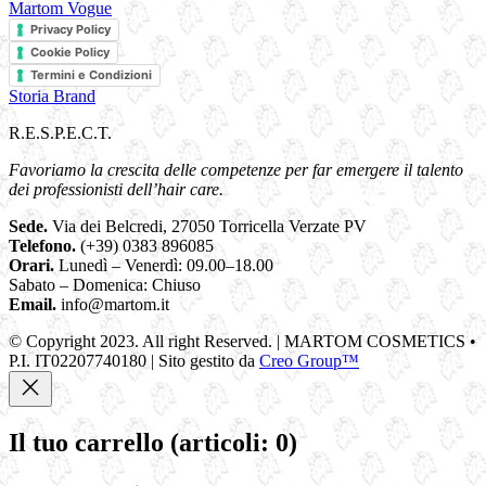
Martom Vogue
Privacy Policy
Cookie Policy
Termini e Condizioni
Storia Brand
R.E.S.P.E.C.T.
Favoriamo la crescita delle competenze per far emergere il talento
dei professionisti dell’hair care.
Sede.
Via dei Belcredi, 27050 Torricella Verzate PV
Telefono.
(+39) 0383 896085
Orari.
Lunedì – Venerdì: 09.00–18.00
Sabato – Domenica: Chiuso
Email.
info@martom.it
© Copyright 2023. All right Reserved. | MARTOM COSMETICS •
P.I. IT02207740180 | Sito gestito da
Creo Group™
Il tuo carrello
(articoli: 0)