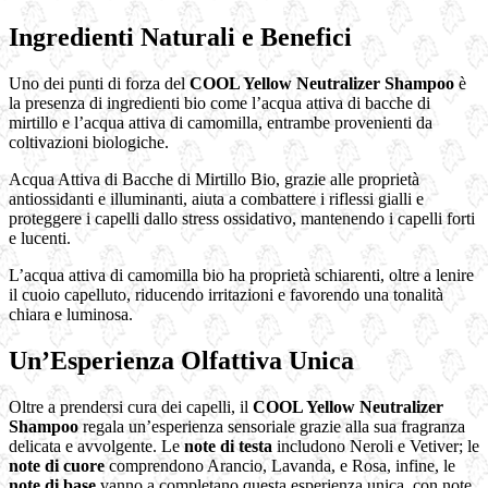
Ingredienti Naturali e Benefici
Uno dei punti di forza del
COOL Yellow Neutralizer Shampoo
è
la presenza di ingredienti bio come l’acqua attiva di bacche di
mirtillo e l’acqua attiva di camomilla, entrambe provenienti da
coltivazioni biologiche.
Acqua Attiva di Bacche di Mirtillo Bio, grazie alle proprietà
antiossidanti e illuminanti, aiuta a combattere i riflessi gialli e
proteggere i capelli dallo stress ossidativo, mantenendo i capelli forti
e lucenti.
L’acqua attiva di camomilla bio ha proprietà schiarenti, oltre a lenire
il cuoio capelluto, riducendo irritazioni e favorendo una tonalità
chiara e luminosa.
Un’Esperienza Olfattiva Unica
Oltre a prendersi cura dei capelli, il
COOL Yellow Neutralizer
Shampoo
regala un’esperienza sensoriale grazie alla sua fragranza
delicata e avvolgente. Le
note di testa
includono Neroli e Vetiver; le
note di cuore
comprendono Arancio, Lavanda, e Rosa, infine, le
note di base
vanno a completano questa esperienza unica, con note