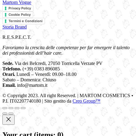
Martom Vogue
Privacy Policy
Cookie Policy
Termini e Condizioni
Storia Brand
R.E.S.P.E.C.T.
Favoriamo la crescita delle competenze per far emergere il talento
dei professionisti dell’hair care.
Sede.
Via dei Belcredi, 27050 Torricella Verzate PV
Telefono.
(+39) 0383 896085
Orari.
Lunedì – Venerdì: 09.00–18.00
Sabato – Domenica: Chiuso
Email.
info@martom.it
© Copyright 2023. All right Reserved. | MARTOM COSMETICS •
P.I. IT02207740180 | Sito gestito da
Creo Group™
Your cart
(items: 0)