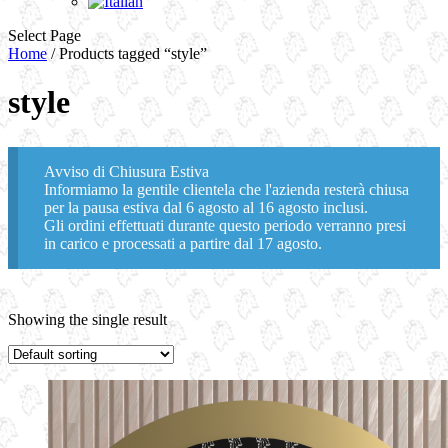
Select Page
Home
/ Products tagged “style”
style
Avviso di Chiusura Estiva
Informiamo la gentile clientela che l'azienda resterà chiusa
per la pausa estiva dal 6 agosto al 16 agosto inclusi.
Gli ordini effettuati durante questo periodo verranno presi
in carico e processati a partire dal 17 agosto.
Showing the single result