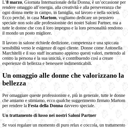
L’
8 marzo
, Giornata Internazionale della Donna, è un’occasione per
rendere omaggio all’energia, alla creatività e alla perseveranza che
ogni donna mette in campo, in famiglia, sul lavoro e nella società.
Ecco perché, in casa
Martom
, vogliamo dedicare un pensiero
speciale non solo alle professioniste dei nostri Saloni Partner, ma a
tutte le donne che con il loro impegno e la loro personalità rendono
il mondo un posto migliore.
Il lavoro in salone richiede dedizione, competenza e una spiccata
sensibilità verso le esigenze di ogni cliente. Donne come Antonella
Marchitelli e il suo staff incarnano appieno questi valori, mettendo al
centro la persona e la sua unicità, e contribuendo così a creare
esperienze di bellezza e benessere indimenticabili.
Un omaggio alle donne che valorizzano la
bellezza
Per omaggiare queste professioniste e, più in generale, tutte le donne
che amiamo e stimiamo, ecco qualche suggerimento firmato Martom
per rendere la
Festa della Donna
davvero speciale.
Un trattamento di lusso nei nostri Saloni Partner
Se vuoi regalare un momento di puro relax e coccola, un trattamento