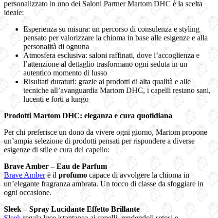
personalizzato in uno dei Saloni Partner Martom DHC è la scelta
ideale:
Esperienza su misura: un percorso di consulenza e styling
pensato per valorizzare la chioma in base alle esigenze e alla
personalità di ognuna
Atmosfera esclusiva: saloni raffinati, dove l’accoglienza e
l’attenzione al dettaglio trasformano ogni seduta in un
autentico momento di lusso
Risultati duraturi: grazie ai prodotti di alta qualità e alle
tecniche all’avanguardia Martom DHC, i capelli restano sani,
lucenti e forti a lungo
Prodotti Martom DHC: eleganza e cura quotidiana
Per chi preferisce un dono da vivere ogni giorno, Martom propone
un’ampia selezione di prodotti pensati per rispondere a diverse
esigenze di stile e cura del capello:
Brave Amber – Eau de Parfum
Brave Amber
è il
profumo
capace di avvolgere la chioma in
un’elegante fragranza ambrata. Un tocco di classe da sfoggiare in
ogni occasione.
Sleek – Spray Lucidante Effetto Brillante
Sleek
regala luce istantanea ai capelli, rendendoli setosi e