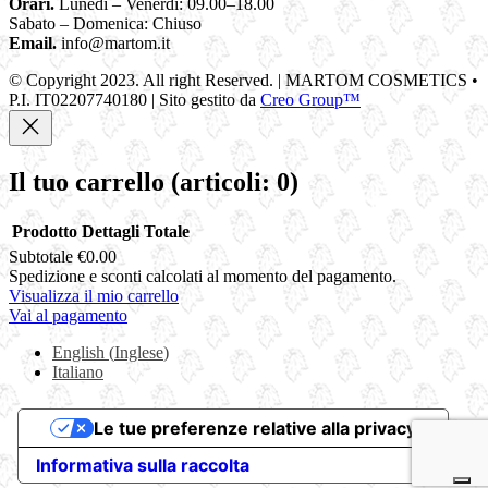
Orari.
Lunedì – Venerdì: 09.00–18.00
Sabato – Domenica: Chiuso
Email.
info@martom.it
© Copyright 2023. All right Reserved. | MARTOM COSMETICS •
P.I. IT02207740180 | Sito gestito da
Creo Group™
Il tuo carrello
(articoli: 0)
Prodotto
Dettagli
Totale
Subtotale
€0.00
Prodotti
Spedizione e sconti calcolati al momento del pagamento.
Visualizza il mio carrello
nel
Vai al pagamento
carrello
English
(
Inglese
)
Italiano
Le tue preferenze relative alla privacy
Informativa sulla raccolta