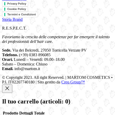
Privacy Policy
Cookie Policy
Termini e Condizioni
Storia Brand
R.E.S.P.E.C.T.
Favoriamo la crescita delle competenze per far emergere il talento
dei professionisti dell’hair care.
Sede.
Via dei Belcredi, 27050 Torricella Verzate PV
Telefono.
(+39) 0383 896085
Orari.
Lunedì – Venerdì: 09.00–18.00
Sabato – Domenica: Chiuso
Email.
info@martom.it
© Copyright 2023. All right Reserved. | MARTOM COSMETICS •
P.I. IT02207740180 | Sito gestito da
Creo Group™
Il tuo carrello
(articoli: 0)
Prodotto
Dettagli
Totale