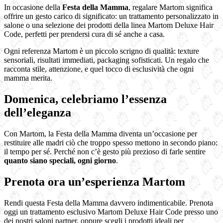
In occasione della
Festa della Mamma
, regalare Martom significa
offrire un gesto carico di significato: un trattamento personalizzato in
salone o una selezione dei prodotti della linea Martom Deluxe Hair
Code, perfetti per prendersi cura di sé anche a casa.
Ogni referenza Martom è un piccolo scrigno di qualità: texture
sensoriali, risultati immediati, packaging sofisticati. Un regalo che
racconta stile, attenzione, e quel tocco di esclusività che ogni
mamma merita.
Domenica, celebriamo l’essenza
dell’eleganza
Con Martom, la Festa della Mamma diventa un’occasione per
restituire alle madri ciò che troppo spesso mettono in secondo piano:
il tempo per sé. Perché non c’è gesto più prezioso di farle sentire
quanto siano speciali, ogni giorno
.
Prenota ora un’esperienza Martom
Rendi questa Festa della Mamma davvero indimenticabile. Prenota
oggi un trattamento esclusivo Martom Deluxe Hair Code presso uno
dei nostri saloni partner, oppure scegli i prodotti ideali per