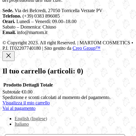
dei professionisti dell’hair care.
Sede.
Via dei Belcredi, 27050 Torricella Verzate PV
Telefono.
(+39) 0383 896085
Orari.
Lunedì – Venerdì: 09.00–18.00
Sabato – Domenica: Chiuso
Email.
info@martom.it
© Copyright 2023. All right Reserved. | MARTOM COSMETICS •
P.I. IT02207740180 | Sito gestito da
Creo Group™
Il tuo carrello
(articoli: 0)
Prodotto
Dettagli
Totale
Subtotale
€0.00
Prodotti
Spedizione e sconti calcolati al momento del pagamento.
Visualizza il mio carrello
nel
Vai al pagamento
carrello
English
(
Inglese
)
Italiano