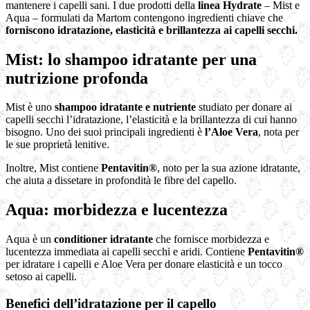
mantenere i capelli sani. I due prodotti della
linea Hydrate
– Mist e
Aqua – formulati da Martom contengono ingredienti chiave che
forniscono idratazione, elasticità e brillantezza ai capelli secchi.
Mist: lo shampoo idratante per una
nutrizione profonda
Mist è uno
shampoo idratante
e nutriente
studiato per donare ai
capelli secchi l’idratazione, l’elasticità e la brillantezza di cui hanno
bisogno. Uno dei suoi principali ingredienti è
l’Aloe Vera
, nota per
le sue proprietà lenitive.
Inoltre, Mist contiene
Pentavitin®
, noto per la sua azione idratante,
che aiuta a dissetare in profondità le fibre del capello.
Aqua: morbidezza e lucentezza
Aqua è un
conditioner idratante
che fornisce morbidezza e
lucentezza immediata ai capelli secchi e aridi. Contiene
Pentavitin®
per idratare i capelli e Aloe Vera per donare elasticità e un tocco
setoso ai capelli.
Benefici dell’idratazione per il capello