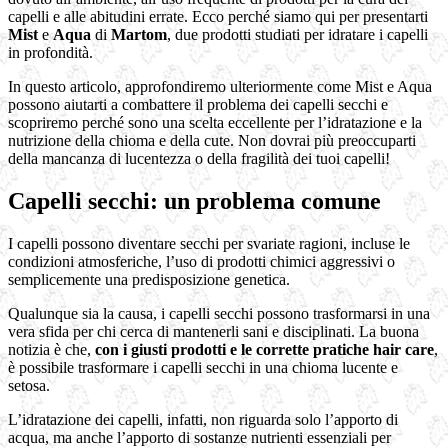
capelli e alle abitudini errate. Ecco perché siamo qui per presentarti
Mist
e
Aqua
di
Martom
, due prodotti studiati per idratare i capelli
in profondità.
In questo articolo, approfondiremo ulteriormente come Mist e Aqua
possono aiutarti a combattere il problema dei capelli secchi e
scopriremo perché sono una scelta eccellente per l’idratazione e la
nutrizione della chioma e della cute. Non dovrai più preoccuparti
della mancanza di lucentezza o della fragilità dei tuoi capelli!
Capelli secchi: un problema comune
I capelli possono diventare secchi per svariate ragioni, incluse le
condizioni atmosferiche, l’uso di prodotti chimici aggressivi o
semplicemente una predisposizione genetica.
Qualunque sia la causa, i capelli secchi possono trasformarsi in una
vera sfida per chi cerca di mantenerli sani e disciplinati. La buona
notizia è che,
con i giusti prodotti e le corrette pratiche hair care
,
è possibile trasformare i capelli secchi in una chioma lucente e
setosa.
L’idratazione dei capelli, infatti, non riguarda solo l’apporto di
acqua, ma anche l’apporto di sostanze nutrienti essenziali per