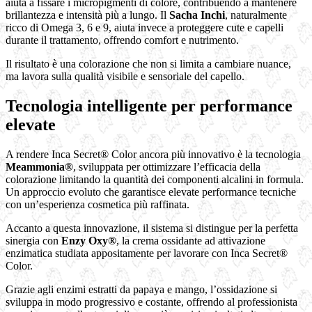
aiuta a fissare i micropigmenti di colore, contribuendo a mantenere
brillantezza e intensità più a lungo. Il
Sacha Inchi
, naturalmente
ricco di Omega 3, 6 e 9, aiuta invece a proteggere cute e capelli
durante il trattamento, offrendo comfort e nutrimento.
Il risultato è una colorazione che non si limita a cambiare nuance,
ma lavora sulla qualità visibile e sensoriale del capello.
Tecnologia intelligente per performance
elevate
A rendere Inca Secret® Color ancora più innovativo è la tecnologia
Meammonia®
, sviluppata per ottimizzare l’efficacia della
colorazione limitando la quantità dei componenti alcalini in formula.
Un approccio evoluto che garantisce elevate performance tecniche
con un’esperienza cosmetica più raffinata.
Accanto a questa innovazione, il sistema si distingue per la perfetta
sinergia con
Enzy Oxy®
, la crema ossidante ad attivazione
enzimatica studiata appositamente per lavorare con Inca Secret®
Color.
Grazie agli enzimi estratti da papaya e mango, l’ossidazione si
sviluppa in modo progressivo e costante, offrendo al professionista