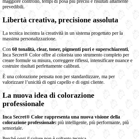
maggiore controllo, tempi di posa più precisi e risultati altamente
prevedibili.
Libertà creativa, precisione assoluta
La tecnica incontra la creatività in un sistema progettato per la
massima personalizzazione.
Con
60 tonalità, clear, toner, pigmenti puri e superschiarenti
,
Inca Secret® Color offre al colorista uno strumento completo per
creare formule su misura, correggere riflessi, intensificare nuance e
costruire risultati perfettamente calibrati.
È una colorazione pensata non per standardizzare, ma per
valorizzare l’unicità di ogni capello e di ogni cliente.
La nuova idea di colorazione
professionale
Inca Secret® Color rappresenta una nuova visione della
colorazione professionale:
più intelligente, più performante, più
sensoriale.
Perché oggi il colore non è soltanto tecnica.