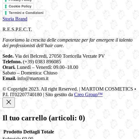
Cookie Policy
Termini e Condizioni
Storia Brand
R.E.S.P.E.C.T.
Favoriamo la crescita delle competenze per far emergere il talento
dei professionisti dell’hair care.
Sede.
Via dei Belcredi, 27050 Torricella Verzate PV
Telefono.
(+39) 0383 896085
Orari.
Lunedì – Venerdì: 09.00–18.00
Sabato – Domenica: Chiuso
Email.
info@martom.it
© Copyright 2023. All right Reserved. | MARTOM COSMETICS •
P.I. IT02207740180 | Sito gestito da
Creo Group™
Il tuo carrello
(articoli: 0)
Prodotto
Dettagli
Totale
Subtotale
€0.00