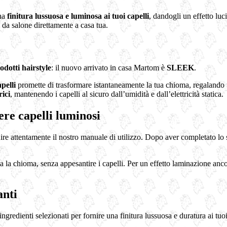
una
finitura lussuosa e luminosa ai tuoi capelli
, dandogli un effetto luci
i da salone direttamente a casa tua.
odotti hairstyle
: il nuovo arrivato in casa Martom è
SLEEK
.
pelli
promette di trasformare istantaneamente la tua chioma, regalando u
rici
, mantenendo i capelli al sicuro dall’umidità e dall’elettricità statica.
re capelli luminosi
ire attentamente il nostro manuale di utilizzo. Dopo aver completato lo 
a la chioma, senza appesantire i capelli. Per un effetto laminazione anc
anti
ienti selezionati per fornire una finitura lussuosa e duratura ai tuoi ca