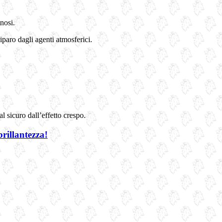
inosi.
riparo dagli agenti atmosferici.
l sicuro dall’effetto crespo.
rillantezza!