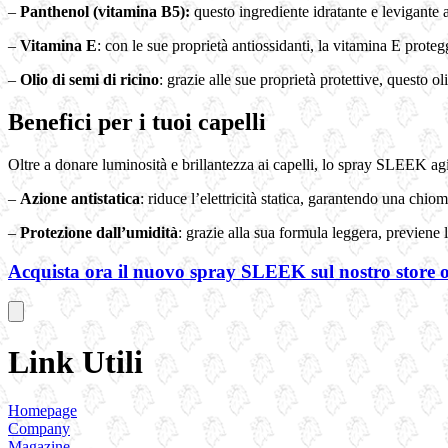
–
Panthenol (vitamina B5):
questo ingrediente idratante e levigante a
–
Vitamina E
: con le sue proprietà antiossidanti, la vitamina E proteg
–
Olio di semi di ricino
: grazie alle sue proprietà protettive, questo o
Benefici per i tuoi capelli
Oltre a donare luminosità e brillantezza ai capelli, lo spray SLEEK ag
–
Azione antistatica
: riduce l’elettricità statica, garantendo una chiom
–
Protezione dall’umidità
: grazie alla sua formula leggera, previene 
Acquista ora il nuovo spray SLEEK sul nostro store onli
Link Utili
Homepage
Company
Magazine