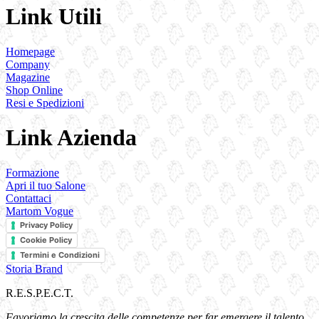
Link Utili
Homepage
Company
Magazine
Shop Online
Resi e Spedizioni
Link Azienda
Formazione
Apri il tuo Salone
Contattaci
Martom Vogue
Privacy Policy
Cookie Policy
Termini e Condizioni
Storia Brand
R.E.S.P.E.C.T.
Favoriamo la crescita delle competenze per far emergere il talento