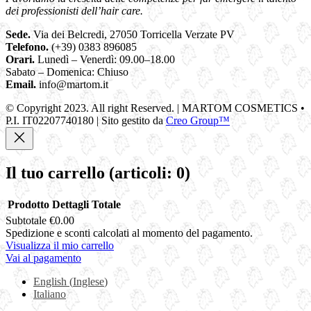
dei professionisti dell’hair care.
Sede.
Via dei Belcredi, 27050 Torricella Verzate PV
Telefono.
(+39) 0383 896085
Orari.
Lunedì – Venerdì: 09.00–18.00
Sabato – Domenica: Chiuso
Email.
info@martom.it
© Copyright 2023. All right Reserved. | MARTOM COSMETICS •
P.I. IT02207740180 | Sito gestito da
Creo Group™
Il tuo carrello
(articoli: 0)
Prodotto
Dettagli
Totale
Subtotale
€0.00
Prodotti
Spedizione e sconti calcolati al momento del pagamento.
Visualizza il mio carrello
nel
Vai al pagamento
carrello
English
(
Inglese
)
Italiano