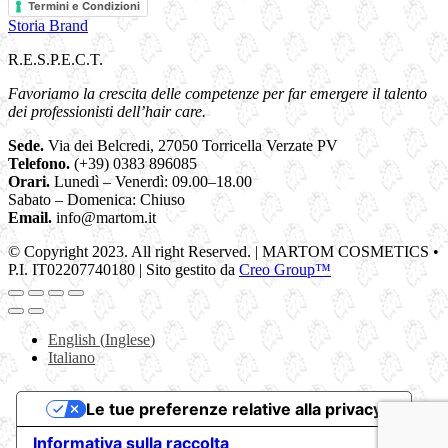
Termini e Condizioni
Storia Brand
R.E.S.P.E.C.T.
Favoriamo la crescita delle competenze per far emergere il talento
dei professionisti dell’hair care.
Sede.
Via dei Belcredi, 27050 Torricella Verzate PV
Telefono.
(+39) 0383 896085
Orari.
Lunedì – Venerdì: 09.00–18.00
Sabato – Domenica: Chiuso
Email.
info@martom.it
© Copyright 2023. All right Reserved. | MARTOM COSMETICS •
P.I. IT02207740180 | Sito gestito da
Creo Group™
English
(
Inglese
)
Italiano
Le tue preferenze relative alla privacy
Informativa sulla raccolta