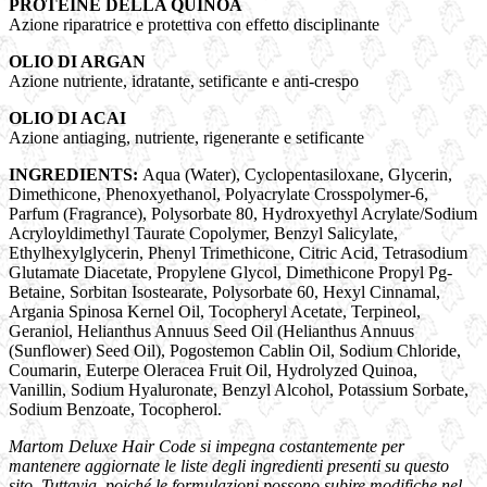
PROTEINE DELLA QUINOA
Azione riparatrice e protettiva con effetto disciplinante
OLIO DI ARGAN
Azione nutriente, idratante, setificante e anti-crespo
OLIO DI ACAI
Azione antiaging, nutriente, rigenerante e setificante
INGREDIENTS:
Aqua (Water), Cyclopentasiloxane, Glycerin,
Dimethicone, Phenoxyethanol, Polyacrylate Crosspolymer-6,
Parfum (Fragrance), Polysorbate 80, Hydroxyethyl Acrylate/Sodium
Acryloyldimethyl Taurate Copolymer, Benzyl Salicylate,
Ethylhexylglycerin, Phenyl Trimethicone, Citric Acid, Tetrasodium
Glutamate Diacetate, Propylene Glycol, Dimethicone Propyl Pg-
Betaine, Sorbitan Isostearate, Polysorbate 60, Hexyl Cinnamal,
Argania Spinosa Kernel Oil, Tocopheryl Acetate, Terpineol,
Geraniol, Helianthus Annuus Seed Oil (Helianthus Annuus
(Sunflower) Seed Oil), Pogostemon Cablin Oil, Sodium Chloride,
Coumarin, Euterpe Oleracea Fruit Oil, Hydrolyzed Quinoa,
Vanillin, Sodium Hyaluronate, Benzyl Alcohol, Potassium Sorbate,
Sodium Benzoate, Tocopherol.
Martom Deluxe Hair Code si impegna costantemente per
mantenere aggiornate le liste degli ingredienti presenti su questo
sito. Tuttavia, poiché le formulazioni possono subire modifiche nel