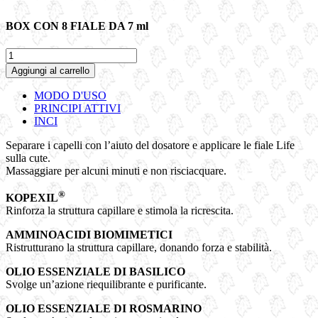
BOX CON 8 FIALE DA 7 ml
LIFE
|
Aggiungi al carrello
Fluido
Coadiuvante
MODO D'USO
contro
PRINCIPI ATTIVI
la
INCI
caduta
dei
Separare i capelli con l’aiuto del dosatore e applicare le fiale Life
capelli
sulla cute.
quantità
Massaggiare per alcuni minuti e non risciacquare.
®
KOPEXIL
Rinforza la struttura capillare e stimola la ricrescita.
AMMINOACIDI BIOMIMETICI
Ristrutturano la struttura capillare, donando forza e stabilità.
OLIO ESSENZIALE DI BASILICO
Svolge un’azione riequilibrante e purificante.
OLIO ESSENZIALE DI ROSMARINO