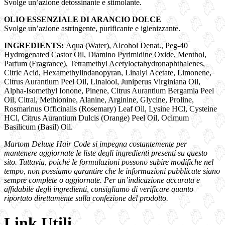
Svolge un’azione detossinante e stimolante.
OLIO ESSENZIALE DI ARANCIO DOLCE
Svolge un’azione astringente, purificante e igienizzante.
INGREDIENTS:
Aqua (Water), Alcohol Denat., Peg-40
Hydrogenated Castor Oil, Diamino Pyrimidine Oxide, Menthol,
Parfum (Fragrance), Tetramethyl Acetyloctahydronaphthalenes,
Citric Acid, Hexamethylindanopyran, Linalyl Acetate, Limonene,
Citrus Aurantium Peel Oil, Linalool, Juniperus Virginiana Oil,
Alpha-Isomethyl Ionone, Pinene, Citrus Aurantium Bergamia Peel
Oil, Citral, Methionine, Alanine, Arginine, Glycine, Proline,
Rosmarinus Officinalis (Rosemary) Leaf Oil, Lysine HCl, Cysteine
HCl, Citrus Aurantium Dulcis (Orange) Peel Oil, Ocimum
Basilicum (Basil) Oil.
Martom Deluxe Hair Code si impegna costantemente per
mantenere aggiornate le liste degli ingredienti presenti su questo
sito. Tuttavia, poiché le formulazioni possono subire modifiche nel
tempo, non possiamo garantire che le informazioni pubblicate siano
sempre complete o aggiornate. Per un’indicazione accurata e
affidabile degli ingredienti, consigliamo di verificare quanto
riportato direttamente sulla confezione del prodotto.
Link Utili