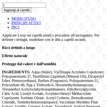
LOOP
|
Aggiungi al carrello
Fluido
definizione
MODO D'USO
ricci
PRINCIPI ATTIVI
quantità
INCI
Applicare Loop sui capelli umidi e procedere all’asciugatura. Per
definire i dettagli, modellare con le dita a capelli asciutti.
Ricci definiti a lungo
Effetto naturale
Protegge dal calore e dall’umidità
INGREDIENTS:
Aqua (Water), Vp/Dmapa Acrylates Copolymer,
Polyquaternium-37, Paraffinum Liquidum (Mineral Oil), Dicaprylyl
Ether, Phenoxyethanol, Parfum (Fragrance), Polyquaternium-11,
Polysorbate 80, Ppg-1 Trideceth-6, Hexamethylindanopyran,
Tetramethyl Acetyloctahydronaphthalenes, Ethylhexylglycerin,
Citric Acid, Linalyl Acetate, Acrylates/Stearyl Methacrylate
Copolymer, Sorbitan Oleate, Acetyl Cedrene, Benzalkonium
Chloride, Trimethylbenzenepropanol, Vaccinium Myrtillus Fruit
Extract, Vanillin, Geranyl Acetate, Tocopherol, Sodium Benzoate,