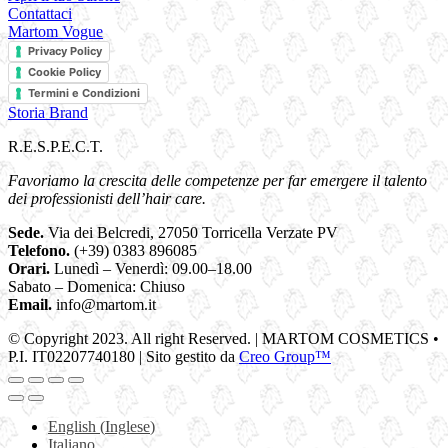
Contattaci
Martom Vogue
Privacy Policy
Cookie Policy
Termini e Condizioni
Storia Brand
R.E.S.P.E.C.T.
Favoriamo la crescita delle competenze per far emergere il talento
dei professionisti dell’hair care.
Sede.
Via dei Belcredi, 27050 Torricella Verzate PV
Telefono.
(+39) 0383 896085
Orari.
Lunedì – Venerdì: 09.00–18.00
Sabato – Domenica: Chiuso
Email.
info@martom.it
© Copyright 2023. All right Reserved. | MARTOM COSMETICS •
P.I. IT02207740180 | Sito gestito da
Creo Group™
English
(
Inglese
)
Italiano