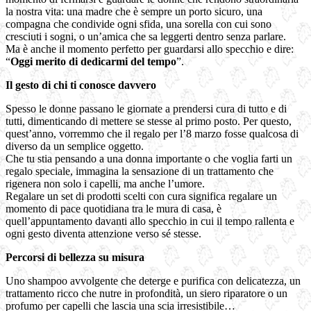
la nostra vita: una madre che è sempre un porto sicuro, una
compagna che condivide ogni sfida, una sorella con cui sono
cresciuti i sogni, o un’amica che sa leggerti dentro senza parlare.
Ma è anche il momento perfetto per guardarsi allo specchio e dire:
“
Oggi merito di dedicarmi del tempo
”.
Il gesto di chi ti conosce davvero
Spesso le donne passano le giornate a prendersi cura di tutto e di
tutti, dimenticando di mettere se stesse al primo posto. Per questo,
quest’anno, vorremmo che il regalo per l’8 marzo fosse qualcosa di
diverso da un semplice oggetto.
Che tu stia pensando a una donna importante o che voglia farti un
regalo speciale, immagina la sensazione di un trattamento che
rigenera non solo i capelli, ma anche l’umore.
Regalare un set di prodotti scelti con cura significa regalare un
momento di pace quotidiana tra le mura di casa, è
quell’appuntamento davanti allo specchio in cui il tempo rallenta e
ogni gesto diventa attenzione verso sé stesse.
Percorsi di bellezza su misura
Uno shampoo avvolgente che deterge e purifica con delicatezza, un
trattamento ricco che nutre in profondità, un siero riparatore o un
profumo per capelli che lascia una scia irresistibile…