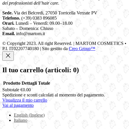
dei professionisti dell’hair care.
Sede.
Via dei Belcredi, 27050 Torricella Verzate PV
Telefono.
(+39) 0383 896085
Orari.
Lunedì – Venerdì: 09.00–18.00
Sabato – Domenica: Chiuso
Email.
info@martom.it
© Copyright 2023. All right Reserved. | MARTOM COSMETICS •
P.I. IT02207740180 | Sito gestito da
Creo Group™
Il tuo carrello
(articoli: 0)
Prodotto
Dettagli
Totale
Subtotale
€0.00
Prodotti
Spedizione e sconti calcolati al momento del pagamento.
Visualizza il mio carrello
nel
Vai al pagamento
carrello
English
(
Inglese
)
Italiano