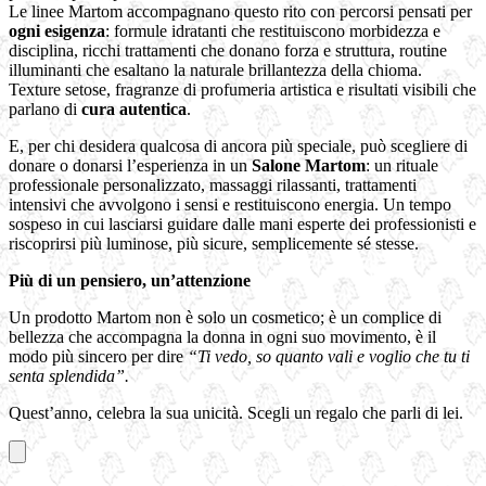
Le linee Martom accompagnano questo rito con percorsi pensati per
ogni esigenza
: formule idratanti che restituiscono morbidezza e
disciplina, ricchi trattamenti che donano forza e struttura, routine
illuminanti che esaltano la naturale brillantezza della chioma.
Texture setose, fragranze di profumeria artistica e risultati visibili che
parlano di
cura autentica
.
E, per chi desidera qualcosa di ancora più speciale, può scegliere di
donare o donarsi l’esperienza in un
Salone Martom
: un rituale
professionale personalizzato, massaggi rilassanti, trattamenti
intensivi che avvolgono i sensi e restituiscono energia. Un tempo
sospeso in cui lasciarsi guidare dalle mani esperte dei professionisti e
riscoprirsi più luminose, più sicure, semplicemente sé stesse.
Più di un pensiero, un’attenzione
Un prodotto Martom non è solo un cosmetico; è un complice di
bellezza che accompagna la donna in ogni suo movimento, è il
modo più sincero per dire
“Ti vedo, so quanto vali e voglio che tu ti
senta splendida”.
Quest’anno, celebra la sua unicità. Scegli un regalo che parli di lei.