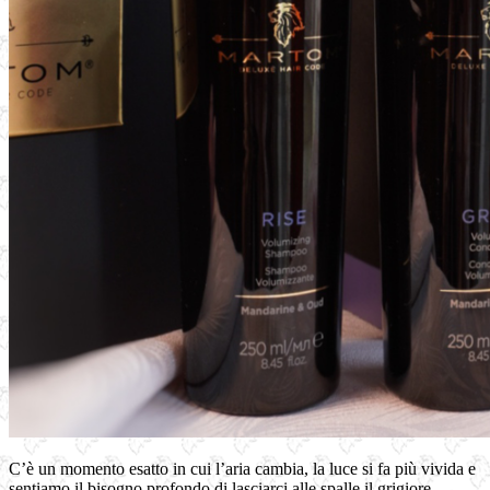
C’è un momento esatto in cui l’aria cambia, la luce si fa più vivida e
sentiamo il bisogno profondo di lasciarci alle spalle il grigiore