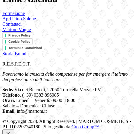
Formazione
Apri il tuo Salone
Contattaci
Martom Vogue
Privacy Policy
Cookie Policy
Termini e Condizioni
Storia Brand
R.E.S.P.E.C.T.
Favoriamo la crescita delle competenze per far emergere il talento
dei professionisti dell’hair care.
Sede.
Via dei Belcredi, 27050 Torricella Verzate PV
Telefono.
(+39) 0383 896085
Orari.
Lunedì – Venerdì: 09.00–18.00
Sabato – Domenica: Chiuso
Email.
info@martom.it
© Copyright 2023. All right Reserved. | MARTOM COSMETICS •
P.I. IT02207740180 | Sito gestito da
Creo Group™