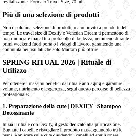
revitalizzante. Formato Travel Size, 70 ml.
Più di una selezione di prodotti
Non è solo una selezione di prodotti, ma un invito a prenderti del
tempo. Le travel size di Dexify e Venetian Dream ti permettono di
non rinunciare mai al tuo protocollo di bellezza, nemmeno durante i
primi weekend fuori porta o i viaggi di lavoro, garantendo una
continuità nei risultati che solo Martom può offrire.
SPRING RITUAL 2026 | Rituale di
Utilizzo
Per ottenere i massimi benefici dal rituale anti-aging e garantire
volume, nutrimento e leggerezza, segui questo percorso di bellezza
professionale:
1. Preparazione della cute | DEXIFY | Shampoo
Detossinante
Inizia il rituale con Dexify, il gesto dedicato alla purificazione.
Bagnare i capelli e risvegliare il prodotto massaggiandolo tra le
mani. Applicare sulla cute dividendo i capelli ed emulsionare.