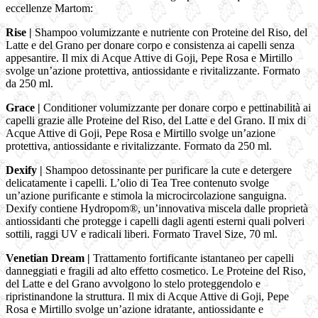
eccellenze Martom:
Rise |
Shampoo volumizzante e nutriente con Proteine del Riso, del
Latte e del Grano per donare corpo e consistenza ai capelli senza
appesantire. Il mix di Acque Attive di Goji, Pepe Rosa e Mirtillo
svolge un’azione protettiva, antiossidante e rivitalizzante. Formato
da 250 ml.
Grace |
Conditioner volumizzante per donare corpo e pettinabilità ai
capelli grazie alle Proteine del Riso, del Latte e del Grano. Il mix di
Acque Attive di Goji, Pepe Rosa e Mirtillo svolge un’azione
protettiva, antiossidante e rivitalizzante. Formato da 250 ml.
Dexify |
Shampoo detossinante per purificare la cute e detergere
delicatamente i capelli. L’olio di Tea Tree contenuto svolge
un’azione purificante e stimola la microcircolazione sanguigna.
Dexify contiene Hydropom®, un’innovativa miscela dalle proprietà
antiossidanti che protegge i capelli dagli agenti esterni quali polveri
sottili, raggi UV e radicali liberi. Formato Travel Size, 70 ml.
Venetian Dream |
Trattamento fortificante istantaneo per capelli
danneggiati e fragili ad alto effetto cosmetico. Le Proteine del Riso,
del Latte e del Grano avvolgono lo stelo proteggendolo e
ripristinandone la struttura. Il mix di Acque Attive di Goji, Pepe
Rosa e Mirtillo svolge un’azione idratante, antiossidante e