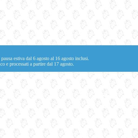
 pausa estiva dal 6 agosto al 16 agosto inclusi.
co e processati a partire dal 17 agosto.