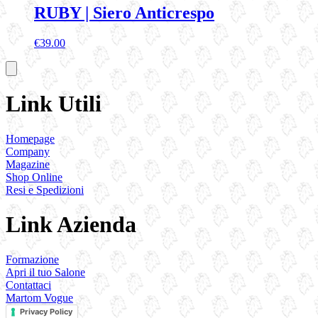
RUBY | Siero Anticrespo
€
39.00
Link Utili
Homepage
Company
Magazine
Shop Online
Resi e Spedizioni
Link Azienda
Formazione
Apri il tuo Salone
Contattaci
Martom Vogue
Privacy Policy