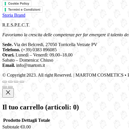
Cookie Policy
Termini e Condizioni
Storia Brand
R.E.S.P.E.C.T.
Favoriamo la crescita delle competenze per far emergere il talento dei 
Sede.
Via dei Belcredi, 27050 Torricella Verzate PV
Telefono.
(+39) 0383 896085
Orari.
Lunedì – Venerdì: 09.00–18.00
Sabato – Domenica: Chiuso
Email.
info@martom.it
© Copyright 2023. All right Reserved. | MARTOM COSMETICS • P.I
Il tuo carrello
(articoli: 0)
Prodotto
Dettagli
Totale
Subtotale
€0.00