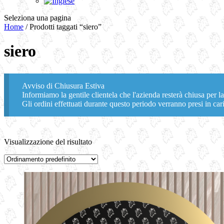
Seleziona una pagina
Home
/ Prodotti taggati “siero”
siero
Avviso di Chiusura Estiva
Informiamo la gentile clientela che l'azienda resterà chiusa per la
Gli ordini effettuati durante questo periodo verranno presi in cari
Visualizzazione del risultato