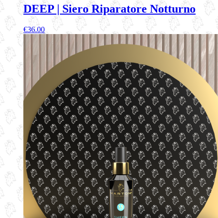
DEEP | Siero Riparatore Notturno
€
36.00