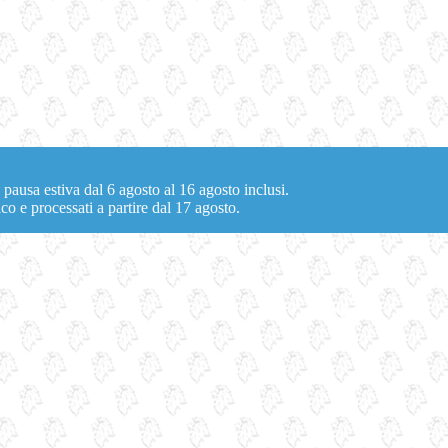
 pausa estiva dal 6 agosto al 16 agosto inclusi.
co e processati a partire dal 17 agosto.