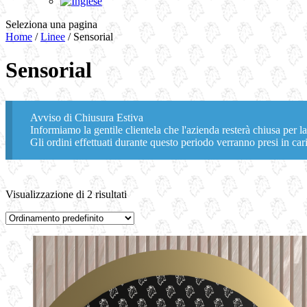
Seleziona una pagina
Home
/
Linee
/ Sensorial
Sensorial
Avviso di Chiusura Estiva
Informiamo la gentile clientela che l'azienda resterà chiusa per la
Gli ordini effettuati durante questo periodo verranno presi in cari
Visualizzazione di 2 risultati