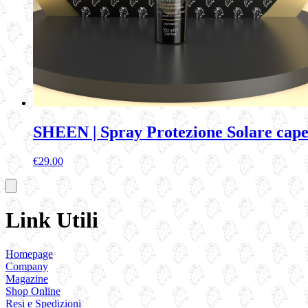
SHEEN | Spray Protezione Solare capel
€
29.00
Link Utili
Homepage
Company
Magazine
Shop Online
Resi e Spedizioni