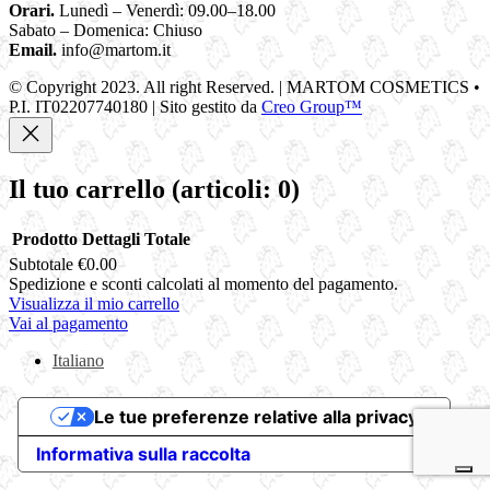
Orari.
Lunedì – Venerdì: 09.00–18.00
Sabato – Domenica: Chiuso
Email.
info@martom.it
© Copyright 2023. All right Reserved. | MARTOM COSMETICS •
P.I. IT02207740180 | Sito gestito da
Creo Group™
Il tuo carrello
(articoli: 0)
Prodotto
Dettagli
Totale
Subtotale
€0.00
Prodotti
Spedizione e sconti calcolati al momento del pagamento.
Visualizza il mio carrello
nel
Vai al pagamento
carrello
Italiano
Le tue preferenze relative alla privacy
Informativa sulla raccolta