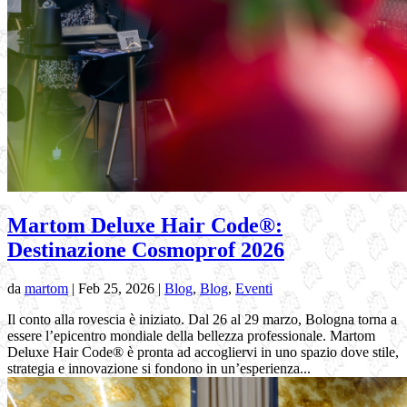
Martom Deluxe Hair Code®:
Destinazione Cosmoprof 2026
da
martom
|
Feb 25, 2026
|
Blog
,
Blog
,
Eventi
Il conto alla rovescia è iniziato. Dal 26 al 29 marzo, Bologna torna a
essere l’epicentro mondiale della bellezza professionale. Martom
Deluxe Hair Code® è pronta ad accogliervi in uno spazio dove stile,
strategia e innovazione si fondono in un’esperienza...