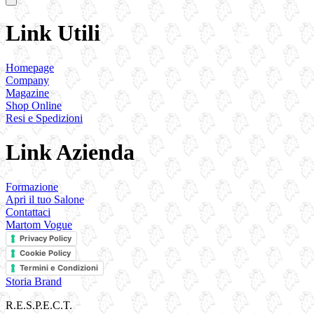
Link Utili
Homepage
Company
Magazine
Shop Online
Resi e Spedizioni
Link Azienda
Formazione
Apri il tuo Salone
Contattaci
Martom Vogue
Privacy Policy
Cookie Policy
Termini e Condizioni
Storia Brand
R.E.S.P.E.C.T.