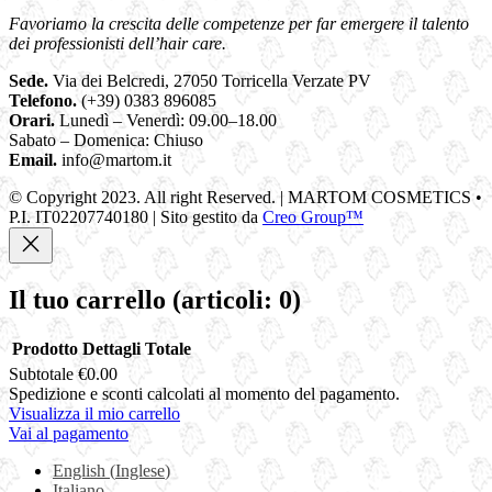
Favoriamo la crescita delle competenze per far emergere il talento
dei professionisti dell’hair care.
Sede.
Via dei Belcredi, 27050 Torricella Verzate PV
Telefono.
(+39) 0383 896085
Orari.
Lunedì – Venerdì: 09.00–18.00
Sabato – Domenica: Chiuso
Email.
info@martom.it
© Copyright 2023. All right Reserved. | MARTOM COSMETICS •
P.I. IT02207740180 | Sito gestito da
Creo Group™
Il tuo carrello
(articoli: 0)
Prodotto
Dettagli
Totale
Subtotale
€0.00
Prodotti
Spedizione e sconti calcolati al momento del pagamento.
Visualizza il mio carrello
nel
Vai al pagamento
carrello
English
(
Inglese
)
Italiano