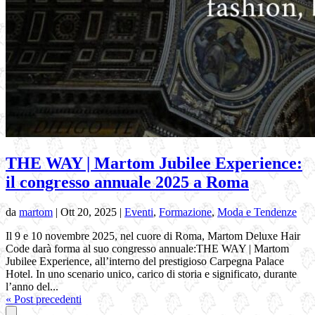
THE WAY | Martom Jubilee Experience:
il congresso annuale 2025 a Roma
da
martom
|
Ott 20, 2025
|
Eventi
,
Formazione
,
Moda e Tendenze
Il 9 e 10 novembre 2025, nel cuore di Roma, Martom Deluxe Hair
Code darà forma al suo congresso annuale:THE WAY | Martom
Jubilee Experience, all’interno del prestigioso Carpegna Palace
Hotel. In uno scenario unico, carico di storia e significato, durante
l’anno del...
« Post precedenti