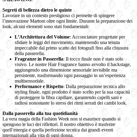
Segreti di bellezza dietro le quinte
Lavorare in un contesto prestigioso ci permette di spingere
l’innovazione Martom oltre ogni limite. Durante la preparazione dei
look, alcuni elementi sono stati fondamentali:
L’Architettura del Volume
: Acconciature progettate per
sfidare le leggi del movimento, mantenendo una tenuta
impeccabile dal primo scatto dei fotografi fino alla chiusura
della passerella.
Fragranze in Passerella
: Il tocco finale non è stato solo
visivo. Le nostre Hair Fragrance hanno avvolto il backstage,
aggiungendo una dimensione sensoriale invisibile ma
persistente, trasformando ogni passaggio in un’esperienza
multisensoriale.
Performance e Rispetto
: Dalla preparazione tecnica allo
styling finale, ogni prodotto è stato scelto per la sua capacità
di proteggere la fibra capillare, garantendo capelli sani e
radiosi nonostante lo stress dei ritmi serrati dei cambi look.
Dalla passerella alla tua quotidianità
La vera magia della Fashion Week non si esaurisce quando si
spengono le luci dei riflettori. Il nostro obiettivo è trasferire
quell’energia e quella perfezione tecnica dai grandi eventi
internazionali alla vita di ogni donna.