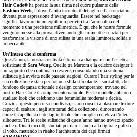
Hair Code®
ha portato la sua firma nel cuore pulsante della
Fashion Week
, lì dove l’abito incontra il dettaglio e l’acconciatura
diventa pura espressione d’avanguardia. Essere nel backstage
significa lavorare in un equilibrio perfetto tra l’adrenalina del
momento e una precisione millimetrica. È qui che le nostre formule
vengono messe alla prova, diventando gli strumenti essenziali per
trasformare la visione di uno stilista in una realtà luminosa, solida e
impeccabile.
Un’Intesa che si conferma
Quest’anno, la nostra creatività è tornata a dialogare con l’estetica
sofisticata di
Sara Wong
. Quello tra Martom e la celebre designer è
un rapporto che continua a crescere, consolidando una sintonia
stilistica già avviata nelle passate stagioni. Curare l’hair styling per la
sua collezione è stata per noi una sfida stimolante: i suoi abiti, che
fondono eleganza orientale e design contemporaneo, trovano nel
nostro Hair Code il complemento naturale. Per le modelle abbiamo
studiato look che celebrano una femminilità moderna e decisa.
Grazie a questo percorso condiviso, siamo riusciti a plasmare texture
capaci di esaltare i tagli strutturati della collezione, dimostrando
come il capello sia il dettaglio finale che completa ed eleva l’intera
silhouette. Tra le scelte stilistiche di quest’anno hanno trovato spazio
anche raffinati raccolti, studiati per dare slancio alla figura e pulizia
al volto, mettendo in risalto l’architettura dei capi firmati
SARAWONG
.