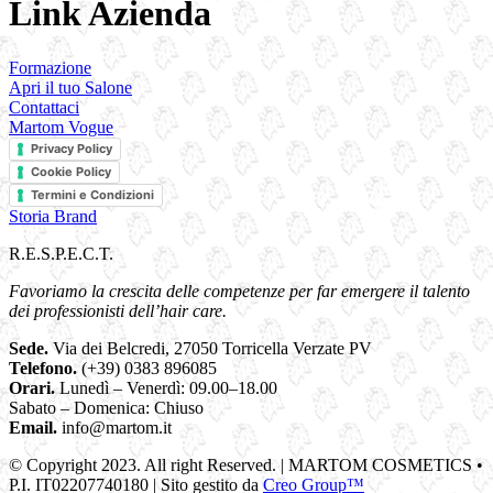
Link Azienda
Formazione
Apri il tuo Salone
Contattaci
Martom Vogue
Privacy Policy
Cookie Policy
Termini e Condizioni
Storia Brand
R.E.S.P.E.C.T.
Favoriamo la crescita delle competenze per far emergere il talento
dei professionisti dell’hair care.
Sede.
Via dei Belcredi, 27050 Torricella Verzate PV
Telefono.
(+39) 0383 896085
Orari.
Lunedì – Venerdì: 09.00–18.00
Sabato – Domenica: Chiuso
Email.
info@martom.it
© Copyright 2023. All right Reserved. | MARTOM COSMETICS •
P.I. IT02207740180 | Sito gestito da
Creo Group™