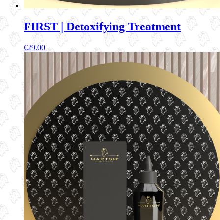
FIRST | Detoxifying Treatment
€
29.00