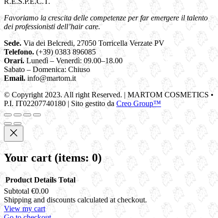
R.E.S.P.E.C.T.
Favoriamo la crescita delle competenze per far emergere il talento
dei professionisti dell’hair care.
Sede.
Via dei Belcredi, 27050 Torricella Verzate PV
Telefono.
(+39) 0383 896085
Orari.
Lunedì – Venerdì: 09.00–18.00
Sabato – Domenica: Chiuso
Email.
info@martom.it
© Copyright 2023. All right Reserved. | MARTOM COSMETICS •
P.I. IT02207740180 | Sito gestito da
Creo Group™
Your cart
(items: 0)
Product
Details
Total
Subtotal
€0.00
Products
Shipping and discounts calculated at checkout.
View my cart
in
Go to checkout