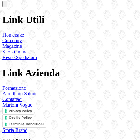
Link Utili
Homepage
Company
Magazine
Shop Online
Resi e Spedizioni
Link Azienda
Formazione
Apri il tuo Salone
Contattaci
Martom Vogue
Privacy Policy
Cookie Policy
Termini e Condizioni
Storia Brand