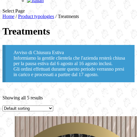
Select Page
Home
/
Product typologies
/ Treatments
Treatments
Avviso di Chiusura Estiva
Informiamo la gentile clientela che l'azienda resterà chiusa
per la pausa estiva dal 6 agosto al 16 agosto inclusi.
Gli ordini effettuati durante questo periodo verranno presi
in carico e processati a partire dal 17 agosto.
Showing all 5 results