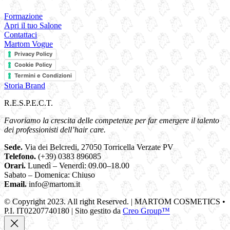
Formazione
Apri il tuo Salone
Contattaci
Martom Vogue
Privacy Policy
Cookie Policy
Termini e Condizioni
Storia Brand
R.E.S.P.E.C.T.
Favoriamo la crescita delle competenze per far emergere il talento
dei professionisti dell’hair care.
Sede.
Via dei Belcredi, 27050 Torricella Verzate PV
Telefono.
(+39) 0383 896085
Orari.
Lunedì – Venerdì: 09.00–18.00
Sabato – Domenica: Chiuso
Email.
info@martom.it
© Copyright 2023. All right Reserved. | MARTOM COSMETICS •
P.I. IT02207740180 | Sito gestito da
Creo Group™