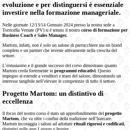
evoluzione e per distinguersi è essenziale
investire nella formazione manageriale
.
Nelle giornate 12/13/14 Gennaio 2024 presso la nostra sede a
Torricella Versate (PV) si è tenuto il nostro
corso di formazione per
Business Coach e Sales Manager.
Martom, infatti, non è solo un salone di parrucchiere ma un brand
completo e un partner che investe attivamente nella crescita del
settore.
L’entusiasmo e il grande successo del corso dimostrano quanto
Martom creda fortemente in
programmi educativi
. Questo
impegno si estende a venditori e team del salone, dimostrando un
interesse tangibile nell’elevare le competenze di tutto il settore.
Progetto Martom: un distintivo di
eccellenza
Il focus del nostro corso è stato un approfondimento del
progetto
Martom
, che va oltre i confini della tradizione nell’haircare.
Martom incoraggia i saloni ad adottare
rituali rigorosi e codificati
,
distintivi nelle aree Lounge e Inspire.