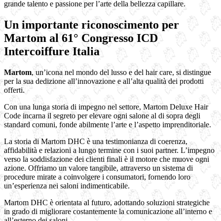
grande talento e passione per l’arte della bellezza capillare.
Un importante riconoscimento per
Martom al 61° Congresso ICD
Intercoiffure Italia
Martom
, un’icona nel mondo del lusso e del hair care, si distingue
per la sua dedizione all’innovazione e all’alta qualità dei prodotti
offerti.
Con una lunga storia di impegno nel settore, Martom Deluxe Hair
Code incarna il segreto per elevare ogni salone al di sopra degli
standard comuni, fonde abilmente l’arte e l’aspetto imprenditoriale.
La storia di Martom DHC è una testimonianza di coerenza,
affidabilità e relazioni a lungo termine con i suoi partner. L’impegno
verso la soddisfazione dei clienti finali è il motore che muove ogni
azione. Offriamo un valore tangibile, attraverso un sistema di
procedure mirate a coinvolgere i consumatori, fornendo loro
un’esperienza nei saloni indimenticabile.
Martom DHC è orientata al futuro, adottando soluzioni strategiche
in grado di migliorare costantemente la comunicazione all’interno e
all’esterno dei saloni.