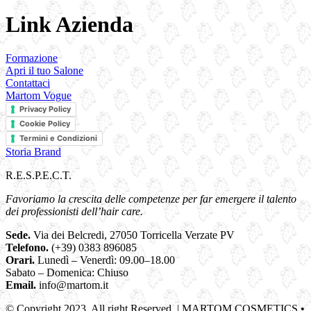
Link Azienda
Formazione
Apri il tuo Salone
Contattaci
Martom Vogue
Privacy Policy
Cookie Policy
Termini e Condizioni
Storia Brand
R.E.S.P.E.C.T.
Favoriamo la crescita delle competenze per far emergere il talento
dei professionisti dell’hair care.
Sede.
Via dei Belcredi, 27050 Torricella Verzate PV
Telefono.
(+39) 0383 896085
Orari.
Lunedì – Venerdì: 09.00–18.00
Sabato – Domenica: Chiuso
Email.
info@martom.it
© Copyright 2023. All right Reserved. | MARTOM COSMETICS •