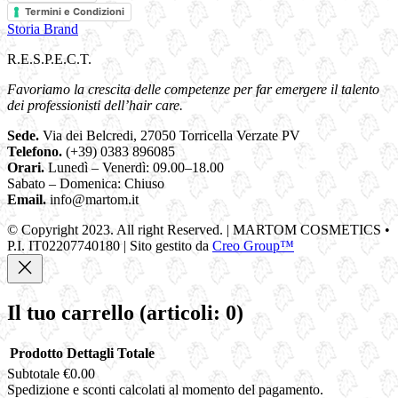
Termini e Condizioni
Storia Brand
R.E.S.P.E.C.T.
Favoriamo la crescita delle competenze per far emergere il talento
dei professionisti dell’hair care.
Sede.
Via dei Belcredi, 27050 Torricella Verzate PV
Telefono.
(+39) 0383 896085
Orari.
Lunedì – Venerdì: 09.00–18.00
Sabato – Domenica: Chiuso
Email.
info@martom.it
© Copyright 2023. All right Reserved. | MARTOM COSMETICS •
P.I. IT02207740180 | Sito gestito da
Creo Group™
Il tuo carrello
(articoli: 0)
Prodotto
Dettagli
Totale
Subtotale
€0.00
Prodotti
Spedizione e sconti calcolati al momento del pagamento.