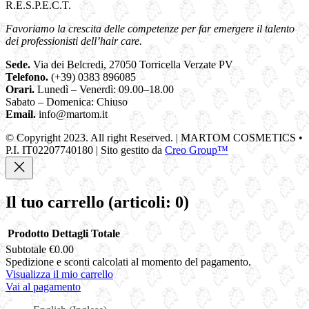
R.E.S.P.E.C.T.
Favoriamo la crescita delle competenze per far emergere il talento
dei professionisti dell’hair care.
Sede.
Via dei Belcredi, 27050 Torricella Verzate PV
Telefono.
(+39) 0383 896085
Orari.
Lunedì – Venerdì: 09.00–18.00
Sabato – Domenica: Chiuso
Email.
info@martom.it
© Copyright 2023. All right Reserved. | MARTOM COSMETICS •
P.I. IT02207740180 | Sito gestito da
Creo Group™
Il tuo carrello
(articoli: 0)
Prodotto
Dettagli
Totale
Subtotale
€0.00
Prodotti
Spedizione e sconti calcolati al momento del pagamento.
Visualizza il mio carrello
nel
Vai al pagamento
carrello