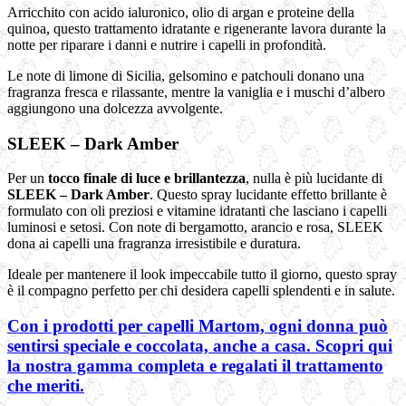
Arricchito con acido ialuronico, olio di argan e proteine della
quinoa, questo trattamento idratante e rigenerante lavora durante la
notte per riparare i danni e nutrire i capelli in profondità.
Le note di limone di Sicilia, gelsomino e patchouli donano una
fragranza fresca e rilassante, mentre la vaniglia e i muschi d’albero
aggiungono una dolcezza avvolgente.
SLEEK – Dark Amber
Per un
tocco finale di luce e brillantezza
, nulla è più lucidante di
SLEEK – Dark Amber
. Questo spray lucidante effetto brillante è
formulato con oli preziosi e vitamine idratanti che lasciano i capelli
luminosi e setosi. Con note di bergamotto, arancio e rosa, SLEEK
dona ai capelli una fragranza irresistibile e duratura.
Ideale per mantenere il look impeccabile tutto il giorno, questo spray
è il compagno perfetto per chi desidera capelli splendenti e in salute.
Con i prodotti per capelli Martom, ogni donna può
sentirsi speciale e coccolata, anche a casa. Scopri qui
la nostra gamma completa e regalati il trattamento
che meriti.