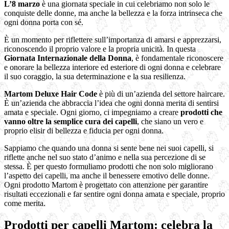
L’8 marzo
è una giornata speciale in cui celebriamo non solo le
conquiste delle donne, ma anche la bellezza e la forza intrinseca che
ogni donna porta con sé.
È un momento per riflettere sull’importanza di amarsi e apprezzarsi,
riconoscendo il proprio valore e la propria unicità. In questa
Giornata Internazionale della Donna
, è fondamentale riconoscere
e onorare la bellezza interiore ed esteriore di ogni donna e celebrare
il suo coraggio, la sua determinazione e la sua resilienza.
Martom Deluxe Hair Code
è più di un’azienda del settore haircare.
È un’azienda che abbraccia l’idea che ogni donna merita di sentirsi
amata e speciale. Ogni giorno, ci impegniamo a creare
prodotti che
vanno oltre la semplice cura dei capelli
, che siano un vero e
proprio elisir di bellezza e fiducia per ogni donna.
Sappiamo che quando una donna si sente bene nei suoi capelli, si
riflette anche nel suo stato d’animo e nella sua percezione di se
stessa. È per questo formuliamo prodotti che non solo migliorano
l’aspetto dei capelli, ma anche il benessere emotivo delle donne.
Ogni prodotto Martom è progettato con attenzione per garantire
risultati eccezionali e far sentire ogni donna amata e speciale, proprio
come merita.
Prodotti per capelli Martom: celebra la